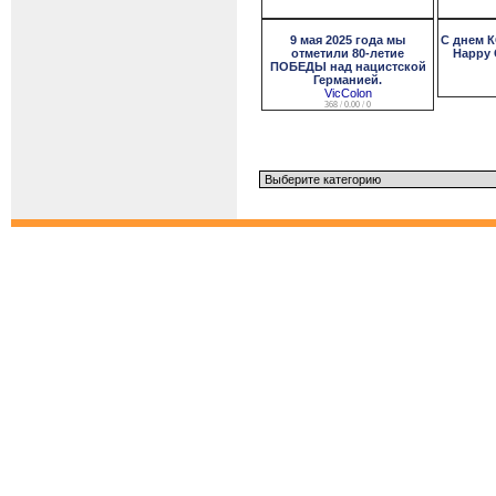
9 мая 2025 года мы
С днем 
отметили 80-летие
Happy
ПОБЕДЫ над нацистской
Германией.
VicColon
368 / 0.00 / 0