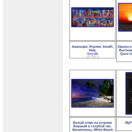
Амальфи. Италия. Amalfi.
Закаты н
Italy.
Вьетнам
Smyslik
Quoc Is
228 / 0.00 / 0
Белый пляж на острове
MyFl
Боракай в голубой час.
Филиппины. White Beach