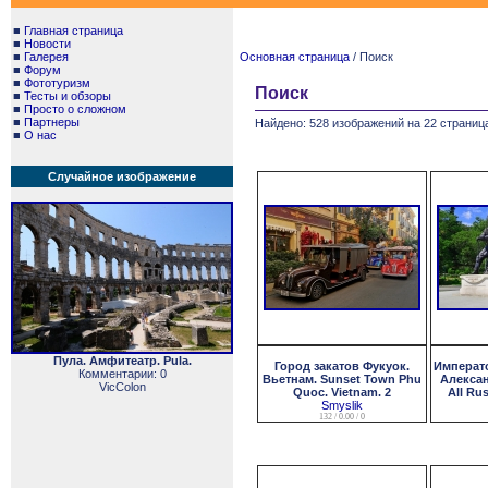
■
Главная страница
■
Новости
■
Галерея
Основная страница
/ Поиск
■
Форум
■
Фототуризм
Поиск
■
Тесты и обзоры
■
Просто о сложном
■
Партнеры
Найдено: 528 изображений на 22 страница
■
О нас
Случайное изображение
Пула. Амфитеатр. Pula.
Город закатов Фукуок.
Императ
Комментарии: 0
Вьетнам. Sunset Town Phu
Александ
VicColon
Quoc. Vietnam. 2
All Rus
Smyslik
132 / 0.00 / 0