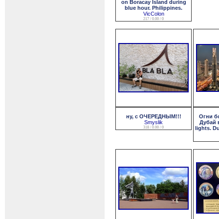
on Boracay Island during
blue hour. Philippines.
VicColon
217 / 0.00 / 0
ну, с ОЧЕРЕДНЫМ!!!
Огни б
Smyslik
Дубай в
318 / 0.00 / 0
lights. D