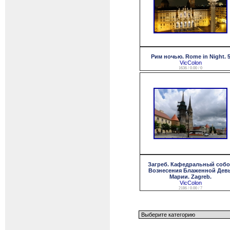
Рим ночью. Rome in Night. 
VicColon
1636 / 0.00 / 0
Загреб. Кафедральный соб
Вознесения Блаженной Дев
Марии. Zagreb.
VicColon
2186 / 0.00 / 7