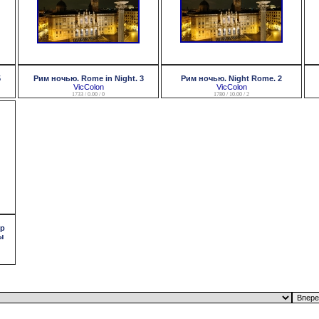
5
Рим ночью. Rome in Night. 3
Рим ночью. Night Rome. 2
VicColon
VicColon
1733 / 0.00 / 0
1780 / 10.00 / 2
ор
ы