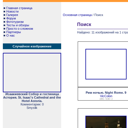
■
Главная страница
■
Новости
■
Галерея
Основная страница
/ Поиск
■
Форум
■
Фототуризм
Поиск
■
Тесты и обзоры
■
Просто о сложном
■
Партнеры
Найдено: 11 изображений на 1 стра
■
О нас
Случайное изображение
Рим ночью. Night Rome. 9
Исаакиевский Собор и гостиница
VicColon
Астория. St. Isaac's Cathedral and the
1091 / 0.00 / 2
Hotel Astoria.
Комментарии: 0
Smyslik