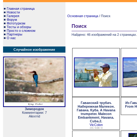
■
Главная страница
■
Новости
■
Галерея
Основная страница
/ Поиск
■
Форум
■
Фототуризм
Поиск
■
Тесты и обзоры
■
Просто о сложном
■
Партнеры
Найдено: 46 изображений на 2 страницах.
■
О нас
Случайное изображение
Гаванский трубач.
Из Гав
Набережная Малекон.
From H
Зимородок
Гавана. Куба. A Havana
Комментарии: 7
trumpeter. Malecon
Alexrnd
Embankment. Havana.
Cuba.2.
VicColon
155 / 0.00 / 0