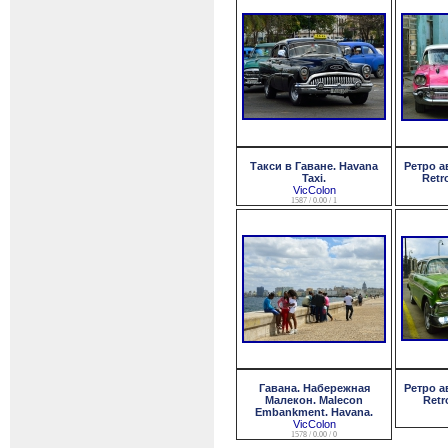
Такси в Гаване. Havana
Ретро а
Taxi.
Retr
VicColon
1587 / 0.00 / 1
Гавана. Набережная
Ретро а
Малекон. Malecon
Retr
Embankment. Havana.
VicColon
1578 / 0.00 / 0