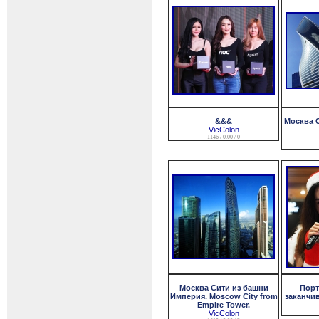
&&&
Москва С
VicColon
1146 / 0.00 / 0
Москва Сити из башни
Порт
Империя. Moscow City from
заканчив
Empire Tower.
VicColon