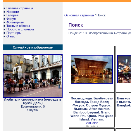
■
Главная страница
■
Новости
■
Галерея
Основная страница
/ Поиск
■
Форум
■
Фототуризм
Поиск
■
Тесты и обзоры
■
Просто о сложном
■
Партнеры
Найдено: 100 изображений на 4 страницах
■
О нас
Случайное изображение
После дождя. Бамбуковая
Бангкок
Любители сюрреализма (очередь в
Легенда. Гранд Волд
с высоты
музей Дали)
Фукуок. Остров Фукуок.
Bangkok 
Комментарии: 0
Вьетнам. After the rain.
Smyslik
Bamboo Legend. Grand
World Phu Quoc. Phu Quoc
Island. Vietnam.
VicColon
613 / 0.00 / 0