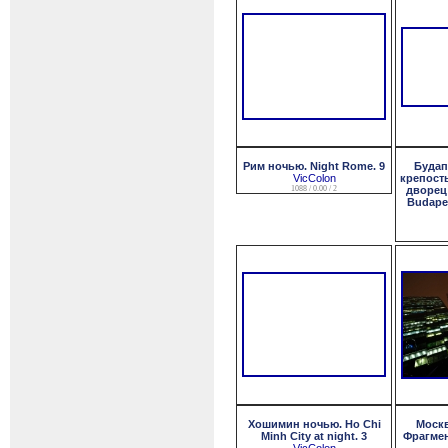
Рим ночью. Night Rome. 9
Будап
VicColon
крепост
1088 / 0.00 / 2
дворец
Budapes
Хошимин ночью. Ho Chi
Москв
Minh City at night. 3
Фрагмен