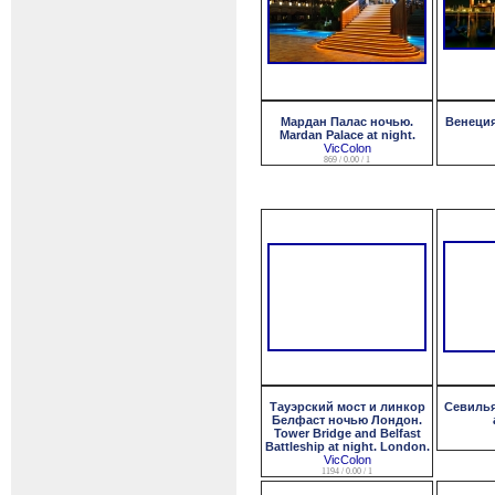
Мардан Палас ночью.
Венеция
Mardan Palace at night.
VicColon
869 / 0.00 / 1
Тауэрский мост и линкор
Севилья 
Белфаст ночью Лондон.
Tower Bridge and Belfast
Battleship at night. London.
VicColon
1194 / 0.00 / 1