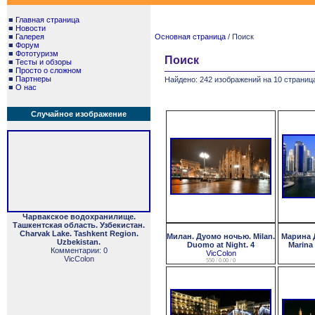
■
Главная страница
■
Новости
■
Галерея
Основная страница
/ Поиск
■
Форум
■
Фототуризм
Поиск
■
Тесты и обзоры
■
Просто о сложном
■
Партнеры
Найдено: 242 изображений на 10 страница
■
О нас
Случайное изображение
Чарвакское водохранилище.
Ташкентская область. Узбекистан.
Charvak Lake. Tashkent Region.
Милан. Дуомо ночью. Milan.
Марина 
Uzbekistan.
Duomo at Night. 4
Marina 
Комментарии: 0
VicColon
VicColon
550 / 0.00 / 0