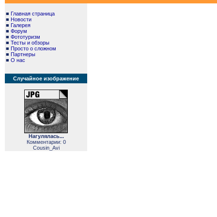
■
Главная страница
■
Новости
■
Галерея
■
Форум
■
Фототуризм
■
Тесты и обзоры
■
Просто о сложном
■
Партнеры
■
О нас
Случайное изображение
Нагулялась...
Комментарии: 0
Cousin_Avi