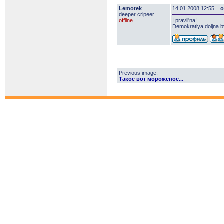
Lemotek
14.01.2008 12:55
o
deeper сripeer
offline
I pravil'na!
Demokratiya doljna by
Previous image:
Такое вот мороженое...