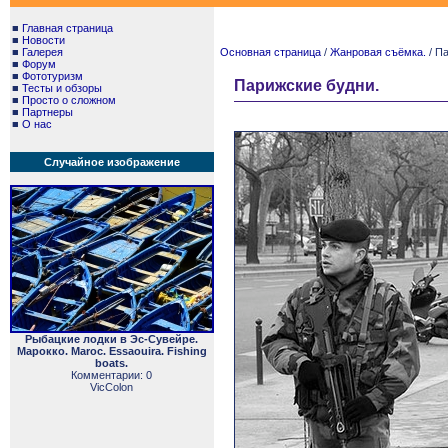
■
Главная страница
■
Новости
■
Галерея
Основная страница
/
Жанровая съёмка.
/ П
■
Форум
■
Фототуризм
Парижские будни.
■
Тесты и обзоры
■
Просто о сложном
■
Партнеры
■
О нас
Случайное изображение
Рыбацкие лодки в Эс-Сувейре.
Марокко. Maroc. Essaouira. Fishing
boats.
Комментарии: 0
VicColon