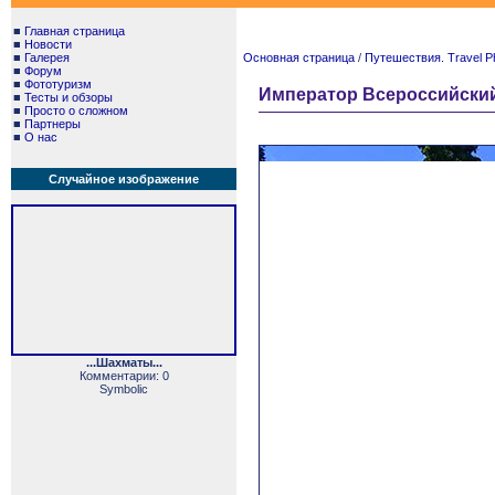
■
Главная страница
■
Новости
■
Галерея
Основная страница
/
Путешествия. Travel P
■
Форум
■
Фототуризм
Император Всероссийский Ал
■
Тесты и обзоры
■
Просто о сложном
■
Партнеры
■
О нас
Случайное изображение
...Шахматы...
Комментарии: 0
Symbolic