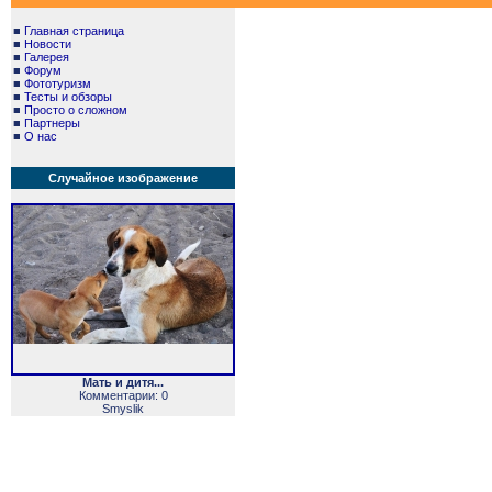
■
Главная страница
■
Новости
■
Галерея
■
Форум
■
Фототуризм
■
Тесты и обзоры
■
Просто о сложном
■
Партнеры
■
О нас
Случайное изображение
Мать и дитя...
Комментарии: 0
Smyslik