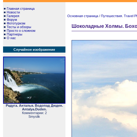
■
Главная страница
■
Новости
■
Галерея
Основная страница
/
Путешествия. Travel P
■
Форум
■
Фототуризм
Шоколадные Холмы. Бохол. 
■
Тесты и обзоры
■
Просто о сложном
■
Партнеры
■
О нас
Случайное изображение
Радуга. Анталья. Водопад Дюден.
Antalya.Duden.
Комментарии: 2
Smyslik