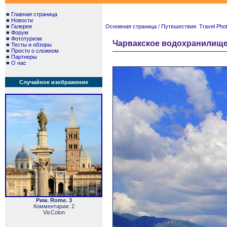
■
Главная страница
■
Новости
■
Галерея
Основная страница
/
Путешествия. Travel Pho
■
Форум
■
Фототуризм
Чарвакское водохранилище. 
■
Тесты и обзоры
■
Просто о сложном
■
Партнеры
■
О нас
Случайное изображение
Рим. Rome. 3
Комментарии: 2
VicColon