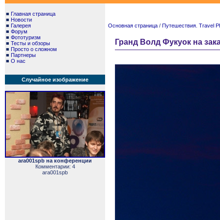
■
Главная страница
■
Новости
■
Галерея
Основная страница
/
Путешествия. Travel P
■
Форум
■
Фототуризм
Гранд Волд Фукуок на зака
■
Тесты и обзоры
■
Просто о сложном
■
Партнеры
■
О нас
Случайное изображение
ara001spb на конференции
Комментарии: 4
ara001spb