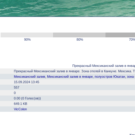
90%
80%
70
Прекрасный Мексиканский залив в январе.
Прекрасный Мексиканский залив в январе. Зона отелей в Канкуне. Мексика. The b
Мексиканский залив
,
Мексиканский залив в январе
,
полуостров Юкатан
,
зона
15.09.2024 13:45
557
0
0.00 (0 Голос(ов))
649.1 KB
VicColon