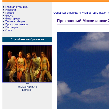
■
Главная страница
■
Новости
■
Галерея
Основная страница
/
Путешествия. Travel P
■
Форум
■
Фототуризм
Прекрасный Мексиканский за
■
Тесты и обзоры
■
Просто о сложном
■
Партнеры
■
О нас
Случайное изображение
***
Комментарии: 1
Lemotek