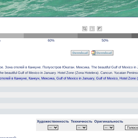
%
60%
50%
 Зона отелей в Канкуне. Полуостров Юкатан. Мексика. The beautiful Gulf of Mexico in Ja
eautiful Gulf of Mexico in January. Hotel Zone (Zona Hotelera). Cancun. Yucatan Peninsu
 отелей в Канкуне
,
Канкун
,
Мексика
,
Gulf of Mexico in January
,
Gulf of Mexico
,
Hotel Zone 
Художественность
Техничность
Оригинальность