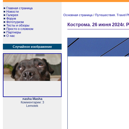
■
Главная страница
■
Новости
■
Галерея
Основная страница
/
Путешествия. Travel P
■
Форум
■
Фототуризм
Кострома. 26 июня 2024г. Р
■
Тесты и обзоры
■
Просто о сложном
■
Партнеры
■
О нас
Случайное изображение
nasha Masha
Комментарии: 3
Lemotek