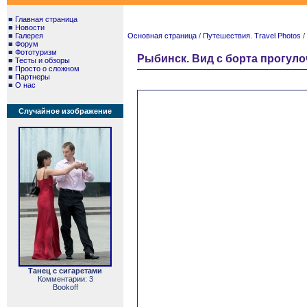
■
Главная страница
■
Новости
■
Галерея
Основная страница
/
Путешествия. Travel Photos
/
■
Форум
■
Фототуризм
Рыбинск. Вид с борта прогулочн
■
Тесты и обзоры
■
Просто о сложном
■
Партнеры
■
О нас
Случайное изображение
Танец с сигаретами
Комментарии: 3
Bookoff