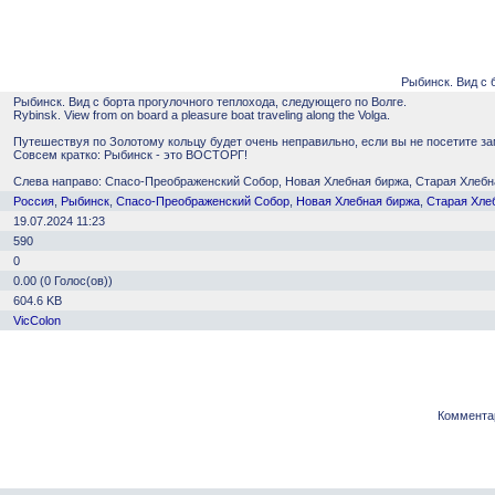
Рыбинск. Вид с б
Рыбинск. Вид с борта прогулочного теплохода, следующего по Волге.
Rybinsk. View from on board a pleasure boat traveling along the Volga.
Путешествуя по Золотому кольцу будет очень неправильно, если вы не посетите за
Совсем кратко: Рыбинск - это ВОСТОРГ!
Слева направо: Спасо-Преображенский Собор, Новая Хлебная биржа, Старая Хлебн
Россия
,
Рыбинск
,
Спасо-Преображенский Собор
,
Новая Хлебная биржа
,
Старая Хле
19.07.2024 11:23
590
0
0.00 (0 Голос(ов))
604.6 KB
VicColon
Коммента