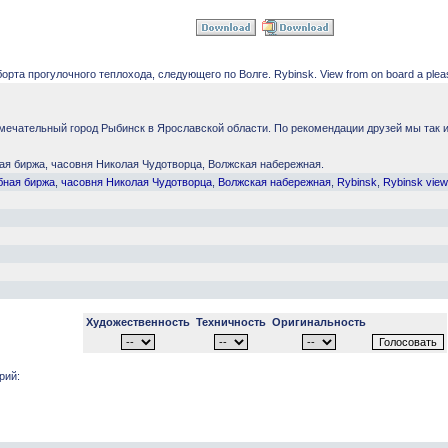
орта прогулочного теплохода, следующего по Волге. Rybinsk. View from on board a pleasur
мечательный город Рыбинск в Ярославской области. По рекомендации друзей мы так и
ая биржа, часовня Николая Чудотворца, Волжская набережная.
бная биржа
,
часовня Николая Чудотворца
,
Волжская набережная
,
Rybinsk
,
Rybinsk view 
Художественность
Техничность
Оригинальность
рий: