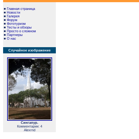
■
Главная страница
■
Новости
■
Галерея
■
Форум
■
Фототуризм
■
Тесты и обзоры
■
Просто о сложном
■
Партнеры
■
О нас
Случайное изображение
Сингапур.
Комментарии: 4
Alexrnd