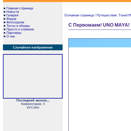
■
Главная страница
■
Новости
■
Галерея
Основная страница
/
Путешествия. Travel P
■
Форум
■
Фототуризм
С Первомаем! UNO MAYA! 
■
Тесты и обзоры
■
Просто о сложном
■
Партнеры
■
О нас
Случайное изображение
Последний звонок...
Комментарии: 3
VicColon