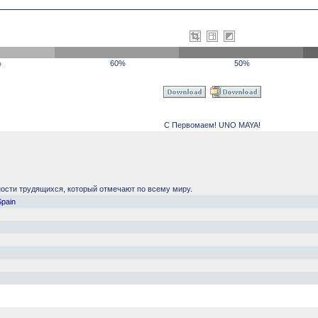
%
60%
50%
С Первомаем! UNO MAYA!
рности трудящихся, который отмечают по всему миру.
Spain