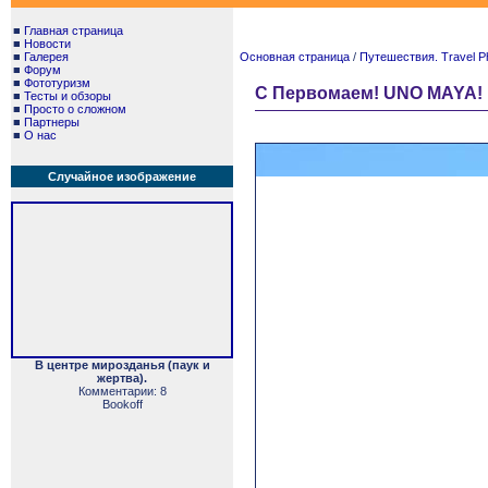
■
Главная страница
■
Новости
■
Галерея
Основная страница
/
Путешествия. Travel P
■
Форум
■
Фототуризм
С Первомаем! UNO MAYA!
■
Тесты и обзоры
■
Просто о сложном
■
Партнеры
■
О нас
Случайное изображение
В центре мирозданья (паук и
жертва).
Комментарии: 8
Bookoff