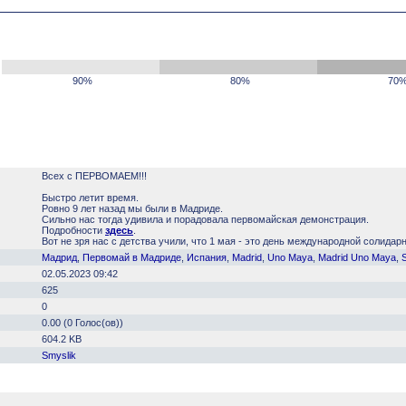
90%
80%
70
Всех с ПЕРВОМАЕМ!!!
Быстро летит время.
Ровно 9 лет назад мы были в Мадриде.
Сильно нас тогда удивила и порадовала первомайская демонстрация.
Подробности
здесь
.
Вот не зря нас с детства учили, что 1 мая - это день международной солида
Мадрид
,
Первомай в Мадриде
,
Испания
,
Madrid
,
Uno Maya
,
Madrid Uno Maya
,
02.05.2023 09:42
625
0
0.00 (0 Голос(ов))
604.2 KB
Smyslik