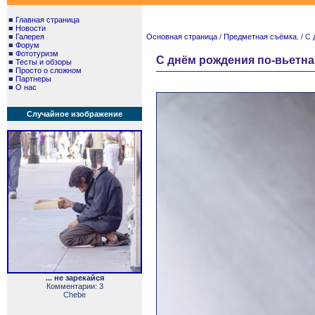
■
Главная страница
■
Новости
■
Галерея
Основная страница
/
Предметная съёмка.
/ С 
■
Форум
■
Фототуризм
С днём рождения по-вьетна
■
Тесты и обзоры
■
Просто о сложном
■
Партнеры
■
О нас
Случайное изображение
... не зарекайся
Комментарии: 3
Chebe