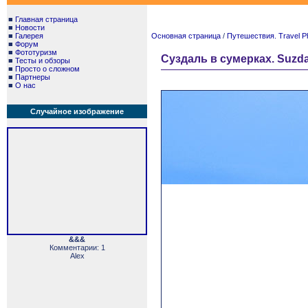
■
Главная страница
■
Новости
■
Галерея
Основная страница
/
Путешествия. Travel P
■
Форум
■
Фототуризм
Суздаль в сумерках. Suzdal
■
Тесты и обзоры
■
Просто о сложном
■
Партнеры
■
О нас
Случайное изображение
&&&
Комментарии: 1
Alex