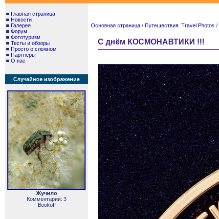
■
Главная страница
■
Новости
■
Галерея
Основная страница
/
Путешествия. Travel Photos
/
■
Форум
■
Фототуризм
С днём КОСМОНАВТИКИ !!!
■
Тесты и обзоры
■
Просто о сложном
■
Партнеры
■
О нас
Случайное изображение
Жучило
Комментарии: 3
Bookoff