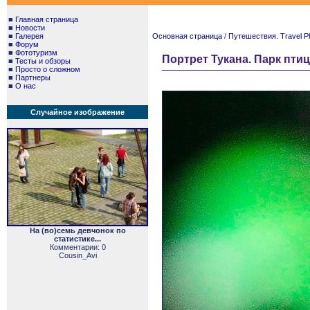
■
Главная страница
■
Новости
■
Галерея
Основная страница
/
Путешествия. Travel P
■
Форум
■
Фототуризм
Портрет Тукана. Парк птиц И
■
Тесты и обзоры
■
Просто о сложном
■
Партнеры
■
О нас
Случайное изображение
На (во)семь девчонок по
статистике...
Комментарии: 0
Cousin_Avi