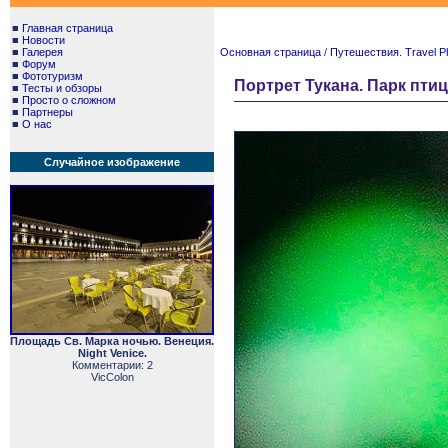
■
Главная страница
■
Новости
■
Галерея
Основная страница
/
Путешествия. Travel P
■
Форум
■
Фототуризм
Портрет Тукана. Парк птиц И
■
Тесты и обзоры
■
Просто о сложном
■
Партнеры
■
О нас
Случайное изображение
Площадь Св. Марка ночью. Венеция.
Night Venice.
Комментарии: 2
VicColon