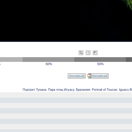
%
60%
50%
Портрет Тукана. Парк птиц Игуасу. Бразилия. Portrait of Toucan. Iguazu Bir