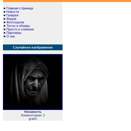
■
Главная страница
■
Новости
■
Галерея
■
Форум
■
Фототуризм
■
Тесты и обзоры
■
Просто о сложном
■
Партнеры
■
О нас
Случайное изображение
Ненависть
Комментарии: 2
grafm