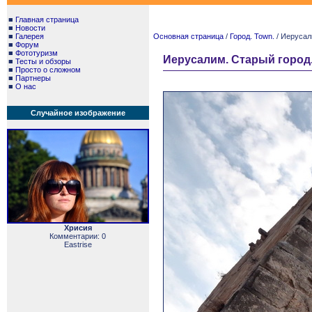
■
Главная страница
■
Новости
■
Галерея
Основная страница
/
Город. Town.
/ Иерусали
■
Форум
■
Фототуризм
Иерусалим. Старый город. 
■
Тесты и обзоры
■
Просто о сложном
■
Партнеры
■
О нас
Случайное изображение
Хрисия
Комментарии: 0
Eastrise