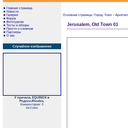
■
Главная страница
■
Новости
■
Галерея
Основная страница
/
Город. Town.
/
Архитект
■
Форум
■
Фототуризм
Jerusalem, Old Town 01
■
Тесты и обзоры
■
Просто о сложном
■
Партнеры
■
О нас
Случайное изображение
У причала. EQUINOX в
Родосе.Rhodes.
Комментарии: 0
VicColon