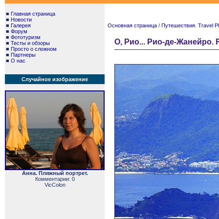
■
Главная страница
■
Новости
■
Галерея
Основная страница
/
Путешествия. Travel P
■
Форум
■
Фототуризм
О, Рио... Рио-де-Жанейро. R
■
Тесты и обзоры
■
Просто о сложном
■
Партнеры
■
О нас
Случайное изображение
Анна. Пляжный портрет.
Комментарии: 0
VicColon