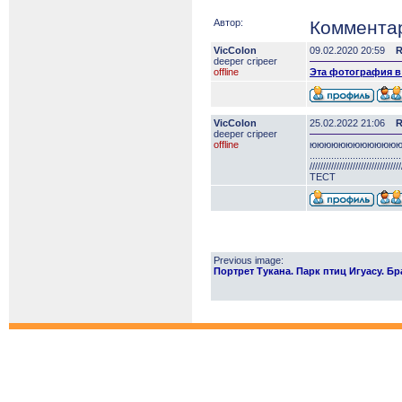
Автор:
Коммента
VicColon
09.02.2020 20:59
R
deeper сripeer
offline
Эта фотография в
VicColon
25.02.2022 21:06
R
deeper сripeer
offline
юююююююююююю
..................................
//////////////////////////////////
ТЕСТ
Previous image:
Портрет Тукана. Парк птиц Игуасу. Брази