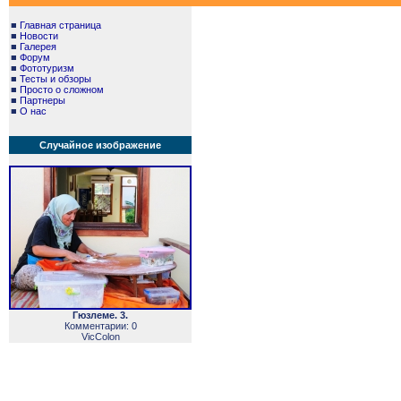
■
Главная страница
■
Новости
■
Галерея
■
Форум
■
Фототуризм
■
Тесты и обзоры
■
Просто о сложном
■
Партнеры
■
О нас
Случайное изображение
Гюзлеме. 3.
Комментарии: 0
VicColon