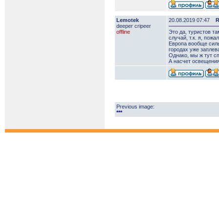
Lemotek
20.08.2019 07:47
R
deeper сripeer
offline
Это да, туристов та
случай, т.к. я, пож
Европа вообще силь
городах уже заплев
Однако, мы ж тут с
А насчет освещения 
Previous image:
***