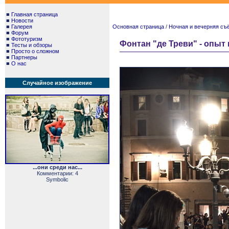
■
Главная страница
■
Новости
■
Галерея
Основная страница
/
Ночная и вечерняя съём
■
Форум
■
Фототуризм
Фонтан "де Треви" - опы
■
Тесты и обзоры
■
Просто о сложном
■
Партнеры
■
О нас
Случайное изображение
...они среди нас...
Комментарии: 4
Symbolic