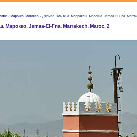
hotos
/
Марокко. Morocco.
/ Джемаа-Эль-Фна. Марракеш. Марокко. Jemaa-El-Fna. Marrak
 Марокко. Jemaa-El-Fna. Marrakech. Maroc. 2