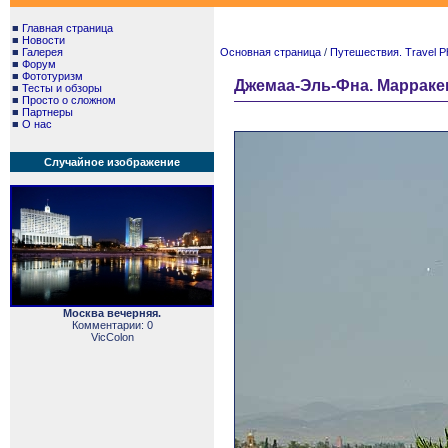
■
Главная страница
■
Новости
■
Галерея
Основная страница
/
Путешествия. Travel P
■
Форум
■
Фототуризм
Джемаа-Эль-Фна. Марракеш.
■
Тесты и обзоры
■
Просто о сложном
■
Партнеры
■
О нас
Случайное изображение
Москва вечерняя.
Комментарии: 0
VicColon