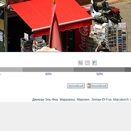
%
60%
50%
Джемаа-Эль-Фна. Марракеш. Марокко. Jemaa-El-Fna. Marrakech. 