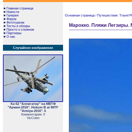
■
Главная страница
■
Новости
■
Галерея
Основная страница
/
Путешествия. Travel P
■
Форум
■
Фототуризм
Марокко. Пляжи Легзиры. M
■
Тесты и обзоры
■
Просто о сложном
■
Партнеры
■
О нас
Случайное изображение
Ка-52 "Аллигатор" на МВТФ
"Армия-2016". Hokum-B at IMTF
"Armiya-2016". 5
Комментарии: 0
VicColon