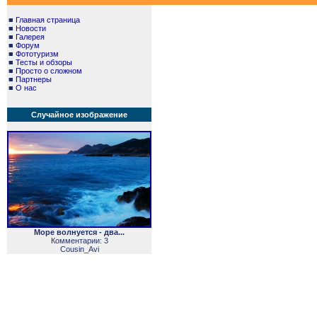
■
Главная страница
■
Новости
■
Галерея
■
Форум
■
Фототуризм
■
Тесты и обзоры
■
Просто о сложном
■
Партнеры
■
О нас
Случайное изображение
Море волнуется - два...
Комментарии: 3
Cousin_Avi