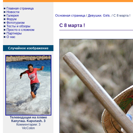
■
Главная страница
■
Новости
■
Галерея
Основная страница
/
Девушки. Girls.
/ С 8 марта !
■
Форум
■
Фототуризм
С 8 марта !
■
Тесты и обзоры
■
Просто о сложном
■
Партнеры
■
О нас
Случайное изображение
Телеведущая на пляже
Капуташ. Kaputash. 3
Комментарии: 3
VicColon