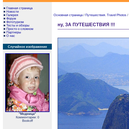
■
Главная страница
■
Новости
■
Галерея
Основная страница
/
Путешествия. Travel Photos
/
■
Форум
■
Фототуризм
ну, ЗА ПУТЕШЕСТВИЯ !!!
■
Тесты и обзоры
■
Просто о сложном
■
Партнеры
■
О нас
Случайное изображение
"Модница"
Комментарии: 0
Bookoff