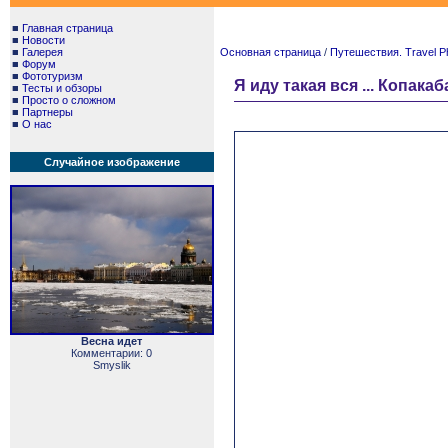
■
Главная страница
■
Новости
■
Галерея
Основная страница
/
Путешествия. Travel P
■
Форум
■
Фототуризм
Я иду такая вся ... Копакаб
■
Тесты и обзоры
■
Просто о сложном
■
Партнеры
■
О нас
Случайное изображение
Весна идет
Комментарии: 0
Smyslik