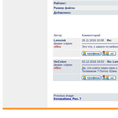
Рейтинг:
Размер файла:
Добавлено:
Автор:
Комментарий:
Lemotek
26.11.2016 10:08
Re:
deeper сripeer
offline
Это что, с какого-то небо
VicColon
02.12.2016 19:52
Re: Le
deeper сripeer
offline
Да, это снято через окно с
Телевиком ? Почти: 62мм :
Previous image:
Копакабана. Рио. 7