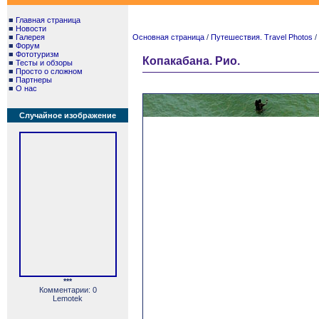
■
Главная страница
■
Новости
■
Галерея
Основная страница
/
Путешествия. Travel Photos
/
■
Форум
■
Фототуризм
Копакабана. Рио.
■
Тесты и обзоры
■
Просто о сложном
■
Партнеры
■
О нас
Случайное изображение
***
Комментарии: 0
Lemotek