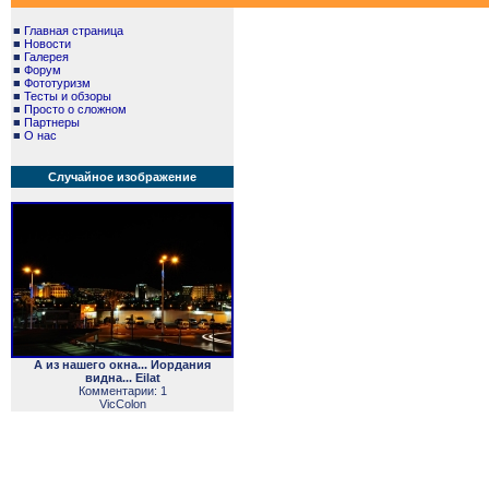
■
Главная страница
■
Новости
■
Галерея
■
Форум
■
Фототуризм
■
Тесты и обзоры
■
Просто о сложном
■
Партнеры
■
О нас
Случайное изображение
А из нашего окна... Иордания
видна... Eilat
Комментарии: 1
VicColon