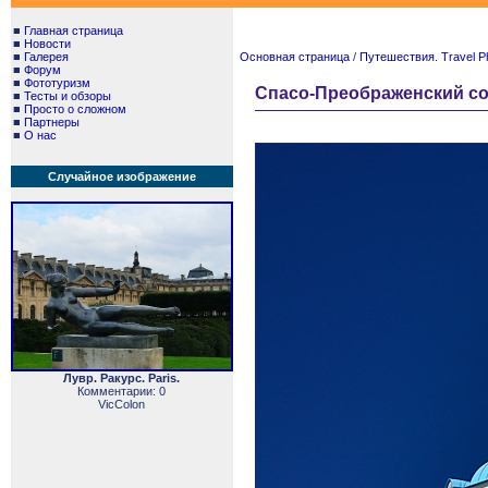
■
Главная страница
■
Новости
■
Галерея
Основная страница
/
Путешествия. Travel P
■
Форум
■
Фототуризм
Спасо-Преображенский соб
■
Тесты и обзоры
■
Просто о сложном
■
Партнеры
■
О нас
Случайное изображение
Лувр. Ракурс. Paris.
Комментарии: 0
VicColon