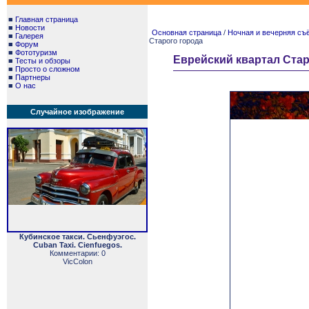
■
Главная страница
■
Новости
Основная страница
/
Ночная и вечерняя съём
■
Галерея
Старого города
■
Форум
■
Фототуризм
Еврейский квартал Стар
■
Тесты и обзоры
■
Просто о сложном
■
Партнеры
■
О нас
Случайное изображение
Кубинское такси. Сьенфуэгос.
Cuban Taxi. Cienfuegos.
Комментарии: 0
VicColon