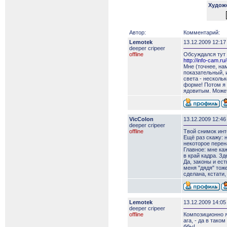
Худож
Автор:
Комментарий:
Lemotek
13.12.2009 12:17
deeper сripeer
offline
Обсуждался тут 
http://info-cam.r
Мне (точнее, на
показательный, 
света - несколь
форме! Потом я 
ядовитым. Может
VicColon
13.12.2009 12:46
deeper сripeer
offline
Твой снимок инт
Ещё раз скажу: 
некоторое пере
Главное: мне ка
в край кадра. З
Да, законы и ес
меня "дядя" тоже
сделана, кстати,
Lemotek
13.12.2009 14:05
deeper сripeer
offline
Композиционно я
ага, - да в тако
ббы!