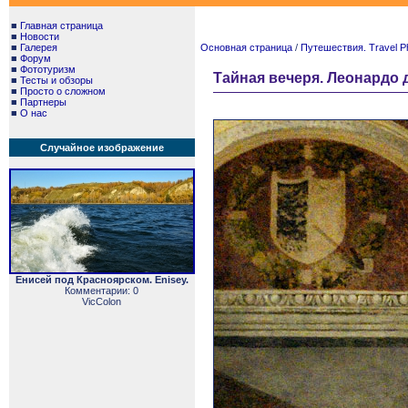
■
Главная страница
■
Новости
■
Галерея
Основная страница
/
Путешествия. Travel P
■
Форум
■
Фототуризм
Тайная вечеря. Леонардо 
■
Тесты и обзоры
■
Просто о сложном
■
Партнеры
■
О нас
Случайное изображение
Енисей под Красноярском. Enisey.
Комментарии: 0
VicColon