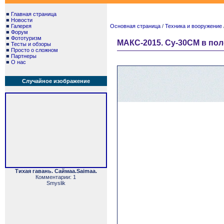
■
Главная страница
■
Новости
■
Галерея
Основная страница
/
Техника и вооружение
■
Форум
■
Фототуризм
МАКС-2015. Су-30СМ в пол
■
Тесты и обзоры
■
Просто о сложном
■
Партнеры
■
О нас
Случайное изображение
Тихая гавань. Саймаа.Saimaa.
Комментарии: 1
Smyslik