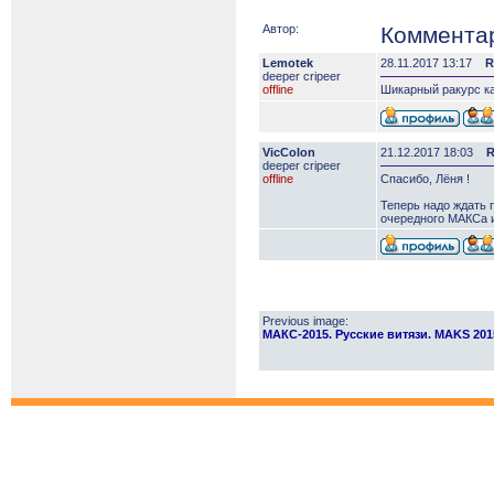
Автор:
Коммента
Lemotek
28.11.2017 13:17
R
deeper сripeer
offline
Шикарный ракурс ка
VicColon
21.12.2017 18:03
R
deeper сripeer
offline
Спасибо, Лёня !
Теперь надо ждать п
очередного МАКСа 
Previous image:
МАКС-2015. Русские витязи. MAKS 2015