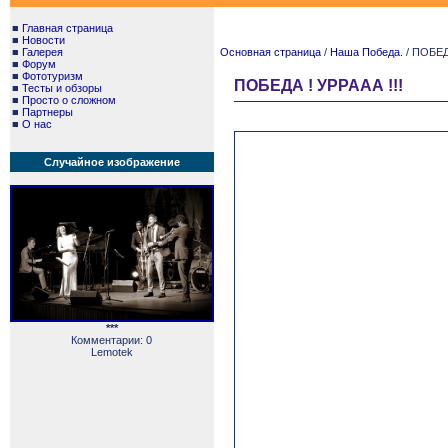
■
Главная страница
■
Новости
■
Галерея
Основная страница
/
Наша Победа.
/ ПОБЕДА
■
Форум
■
Фототуризм
ПОБЕДА ! УРРААА !!!
■
Тесты и обзоры
■
Просто о сложном
■
Партнеры
■
О нас
Случайное изображение
***
Комментарии: 0
Lemotek