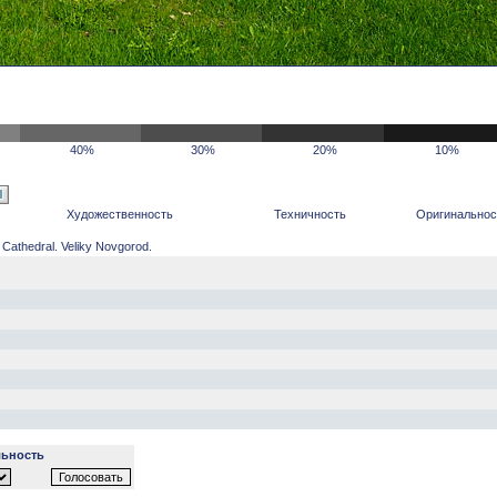
40%
30%
20%
10%
Художественность
Техничность
Оригинальнос
athedral. Veliky Novgorod.
ьность