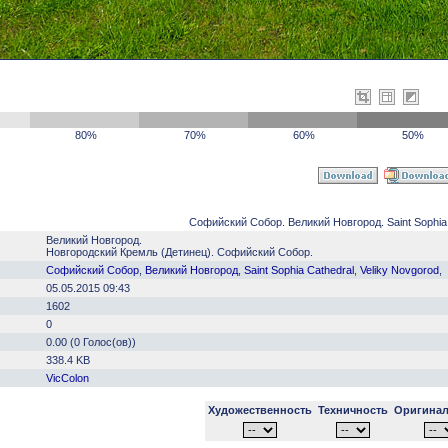
80%
70%
60%
50%
Софийский Собор. Великий Новгород. Saint Sophia C
Великий Новгород.
Новгородский Кремль (Детинец). Софийский Собор.
Софийский Собор
,
Великий Новгород
,
Saint Sophia Cathedral
,
Veliky Novgorod
,
05.05.2015 09:43
1602
0
0.00 (0 Голос(ов))
338.4 KB
VicColon
Художественность
Техничность
Оригинал