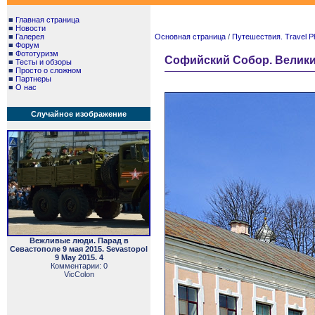
■
Главная страница
■
Новости
■
Галерея
Основная страница
/
Путешествия. Travel P
■
Форум
■
Фототуризм
Софийский Собор. Великий 
■
Тесты и обзоры
■
Просто о сложном
■
Партнеры
■
О нас
Случайное изображение
Вежливые люди. Парад в
Севастополе 9 мая 2015. Sevastopol
9 May 2015. 4
Комментарии: 0
VicColon