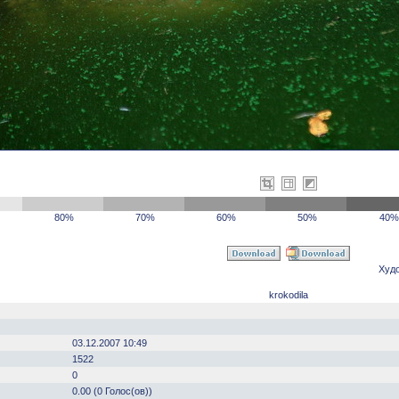
80%
70%
60%
50%
40%
Худ
krokodila
03.12.2007 10:49
1522
0
0.00 (0 Голос(ов))