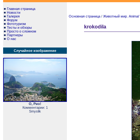
■
Главная страница
■
Новости
■
Галерея
Основная страница
/
Животный мир. Animal 
■
Форум
■
Фототуризм
krokodila
■
Тесты и обзоры
■
Просто о сложном
■
Партнеры
■
О нас
Случайное изображение
О, Рио!
Комментарии: 1
Smyslik