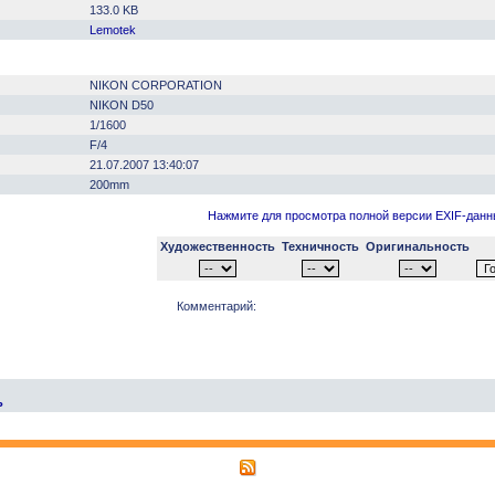
133.0 KB
Lemotek
NIKON CORPORATION
NIKON D50
1/1600
F/4
21.07.2007 13:40:07
200mm
Нажмите для просмотра полной версии EXIF-дан
Художественность
Техничность
Оригинальность
Комментарий:
ь