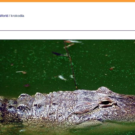
World
/ krokodila