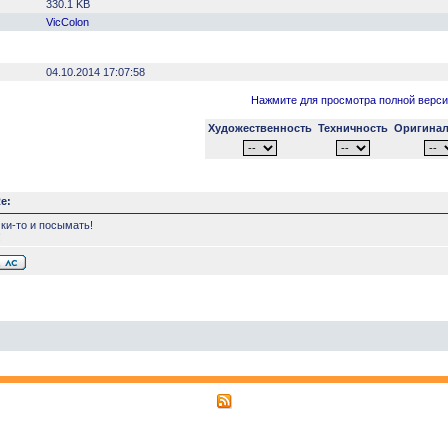
330.1 KB
VicColon
04.10.2014 17:07:58
Нажмите для просмотра полной верси
Художественность
Техничность
Оригинал
e:
ки-то и посымать!
!