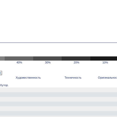
40%
30%
20%
10%
Художественность
Техничность
Оригинальнос
Хутор.