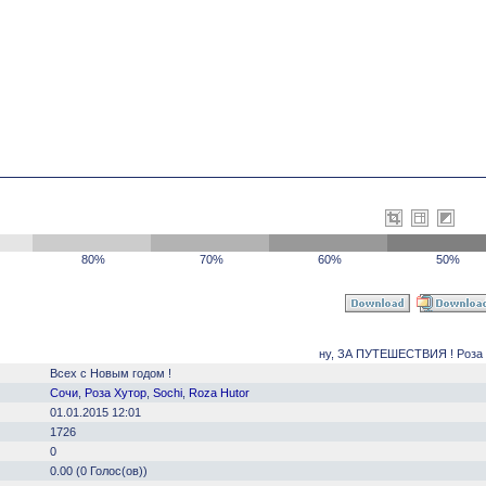
80%
70%
60%
50%
ну, ЗА ПУТЕШЕСТВИЯ ! Роза 
Всех с Новым годом !
Сочи
,
Роза Хутор
,
Sochi
,
Roza Hutor
01.01.2015 12:01
1726
0
0.00 (0 Голос(ов))