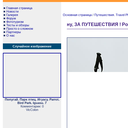
■
Главная страница
■
Новости
■
Галерея
Основная страница
/
Путешествия. Travel P
■
Форум
■
Фототуризм
ну, ЗА ПУТЕШЕСТВИЯ ! Ро
■
Тесты и обзоры
■
Просто о сложном
■
Партнеры
■
О нас
Случайное изображение
Попугай. Парк птиц. Игуасу. Parrot.
Bird Park. Iguasu. 7
Комментарии: 0
VicColon