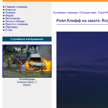
■
Главная страница
■
Новости
■
Галерея
Основная страница
/
Путешествия. Travel P
■
Форум
■
Фототуризм
Роял Клифф на закате. Royal
■
Тесты и обзоры
■
Просто о сложном
■
Партнеры
■
О нас
Случайное изображение
Огнеборцы
Комментарии: 2
Walery