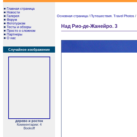
■
Главная страница
■
Новости
■
Галерея
Основная страница
/
Путешествия. Travel Photos
/
■
Форум
■
Фототуризм
Над Рио-де-Жанейро. 3
■
Тесты и обзоры
■
Просто о сложном
■
Партнеры
■
О нас
Случайное изображение
дерево и росток
Комментарии: 4
Bookoff