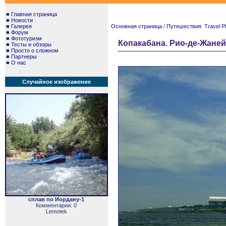
■
Главная страница
■
Новости
■
Галерея
Основная страница
/
Путешествия. Travel P
■
Форум
■
Фототуризм
Копакабана. Рио-де-Жаней
■
Тесты и обзоры
■
Просто о сложном
■
Партнеры
■
О нас
Случайное изображение
сплав по Иордану-1
Комментарии: 0
Lemotek