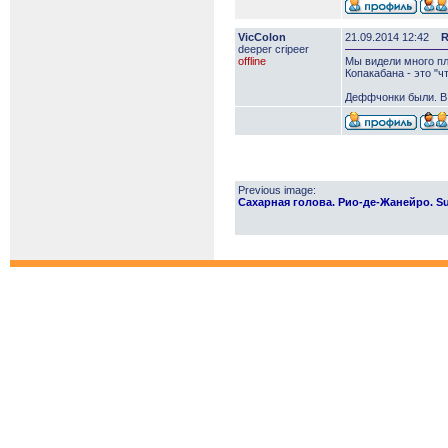
VicColon
21.09.2014 12:42
R
deeper сripeer
offline
Мы видели много пл
Копакабана - это "
Деффчонки были. В 
Previous image:
Сахарная голова. Рио-де-Жанейро. Sug