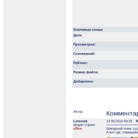
Ключевые слова:
Дата:
Просмотров:
Скачиваний:
Рейтинг:
Размер файла:
Добавлено:
Автор:
Коммента
Lemotek
14.09.2014 09:29
R
deeper сripeer
offline
Шикарный пляж, суд
А вот где, спрашив