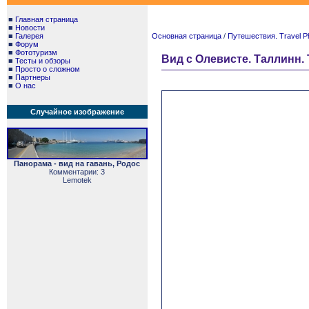
■
Главная страница
■
Новости
■
Галерея
Основная страница
/
Путешествия. Travel P
■
Форум
■
Фототуризм
Вид с Олевисте. Таллинн. T
■
Тесты и обзоры
■
Просто о сложном
■
Партнеры
■
О нас
Случайное изображение
Панорама - вид на гавань, Родос
Комментарии: 3
Lemotek