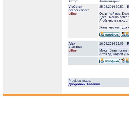
Автор:
Комментарий:
VicColon
25.08.2014 10:52
R
deeper сripeer
offline
Отличный вид. Клас
Здесь можно легко 
Я обычно в таких с
Жаль, что мы туда н
Alex
16.09.2014 13:06
R
Участник
offline
Может быть и жаль,
А так да, кадров уй
Previous image:
Дворовый Таллинн.