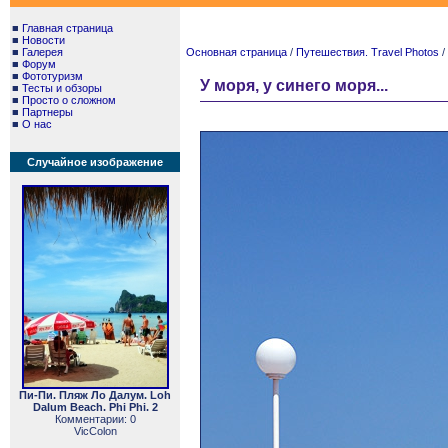
■
Главная страница
■
Новости
■
Галерея
Основная страница
/
Путешествия. Travel Photos
/
■
Форум
■
Фототуризм
У моря, у синего моря...
■
Тесты и обзоры
■
Просто о сложном
■
Партнеры
■
О нас
Случайное изображение
Пи-Пи. Пляж Ло Далум. Loh
Dalum Beach. Phi Phi. 2
Комментарии: 0
VicColon